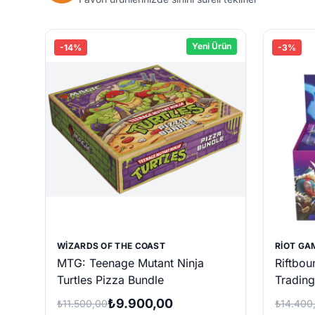
Yeni Ürün
-14%
-3%
WIZARDS OF THE COAST
RIOT GA
MTG: Teenage Mutant Ninja
Riftbou
Turtles Pizza Bundle
Tradin
Booster
₺9.900,00
₺11.500,00
₺14.400
Paketi)