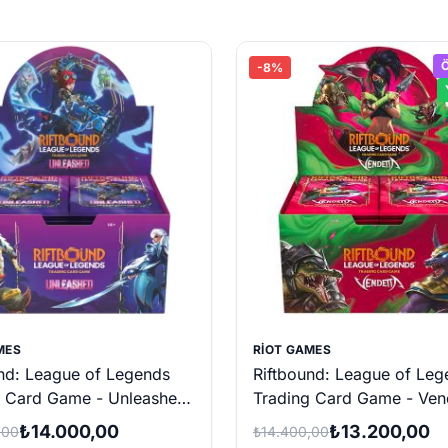
Ö
-8%
MES
RIOT GAMES
nd: League of Legends
Riftbound: League of Leg
g Card Game - Unleashed
Trading Card Game - Ven
 Box (24 adet Booster
Booster Box (24 adet Boo
₺14.000,00
₺13.200,00
,00
₺14.400,00
Paketi)