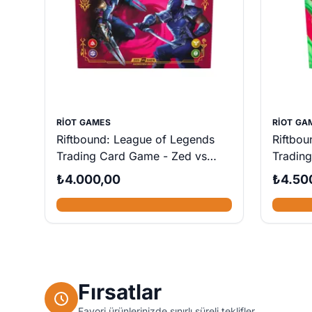
RIOT GAMES
RIOT GA
Riftbound: League of Legends
Riftbou
Trading Card Game - Zed vs
Tradin
Shen Showdown Deck
Vault B
₺4.000,00
₺4.50
Fırsatlar
Favori ürünlerinizde sınırlı süreli teklifler