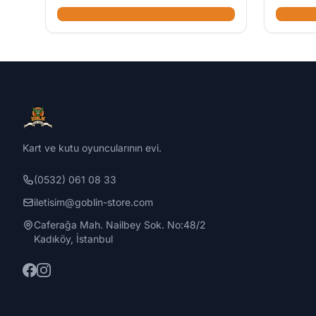
Kart ve kutu oyuncularının evi.
(0532) 061 08 33
iletisim@goblin-store.com
Caferağa Mah. Nailbey Sok. No:48/2
Kadıköy, İstanbul