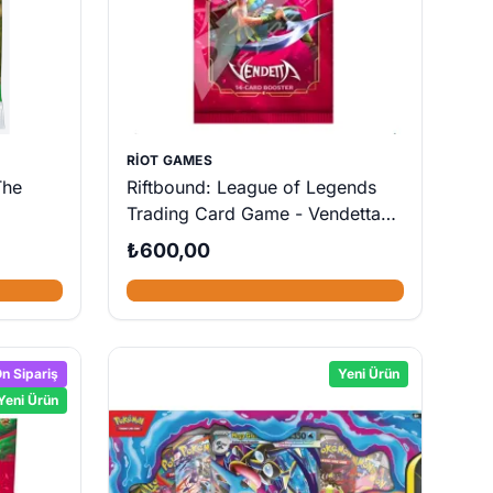
RIOT GAMES
The
Riftbound: League of Legends
Trading Card Game - Vendetta
Booster
₺600,00
n Sipariş
Yeni Ürün
Yeni Ürün