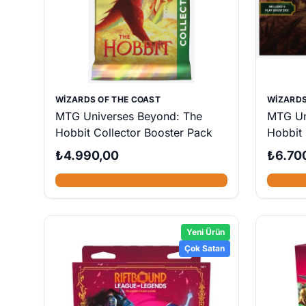
WIZARDS OF THE COAST
WIZARDS
MTG Universes Beyond: The
MTG Un
Hobbit Collector Booster Pack
Hobbit
₺4.990,00
₺6.70
Yeni Ürün
Çok Satan