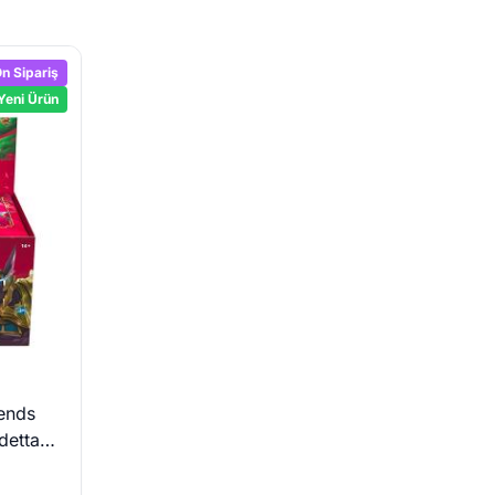
n Sipariş
Yeni Ürün
ends
detta
ster