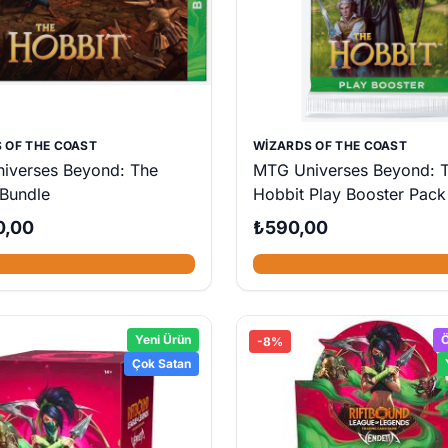
 OF THE COAST
WIZARDS OF THE COAST
iverses Beyond: The
MTG Universes Beyond: 
 Bundle
Hobbit Play Booster Pack
0,00
₺590,00
Yeni Ürün
Ö
-8%
Çok Satan