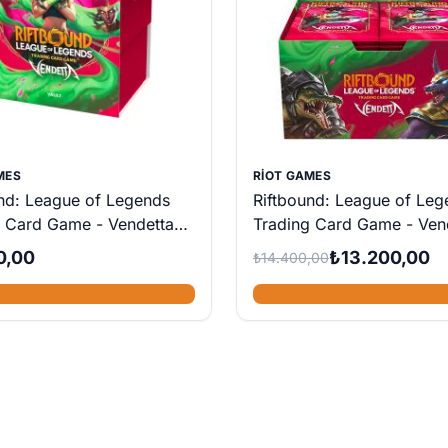
MES
RIOT GAMES
nd: League of Legends
Riftbound: League of Leg
g Card Game - Vendetta
Trading Card Game - Ven
undle
Booster Box (24 adet Boo
0,00
₺13.200,00
₺14.400,00
Paketi)