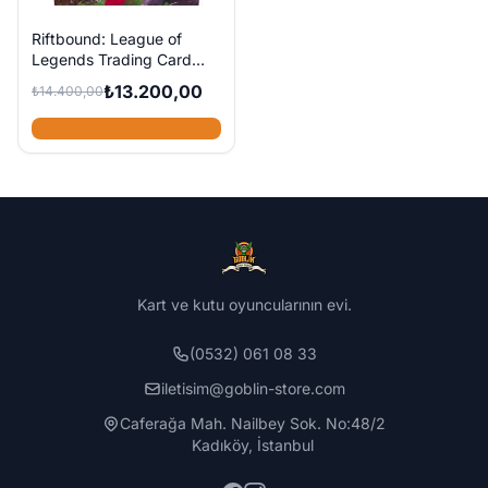
Riftbound: League of
Legends Trading Card
Game - Vendetta Booster
₺13.200,00
₺14.400,00
Box (24 adet Booster
Paketi)
Kart ve kutu oyuncularının evi.
(0532) 061 08 33
iletisim@goblin-store.com
Caferağa Mah. Nailbey Sok. No:48/2
Kadıköy, İstanbul