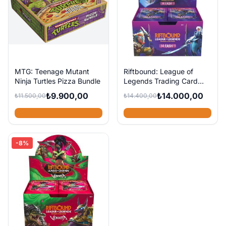
MTG: Teenage Mutant
Riftbound: League of
Ninja Turtles Pizza Bundle
Legends Trading Card
Game - Unleashed
₺9.900,00
₺14.000,00
₺11.500,00
₺14.400,00
Booster Box (24 adet
Booster Paketi)
-8%