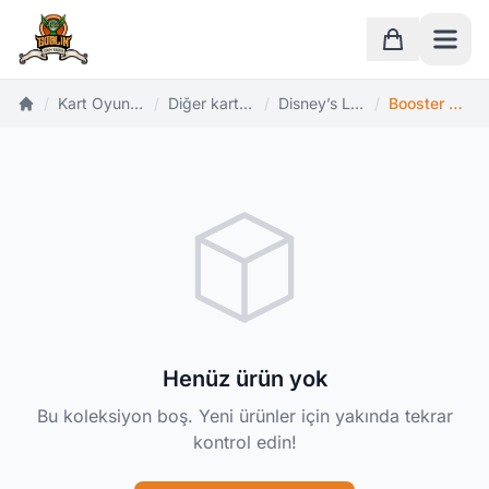
Ana Sayfa
Sepet
/
Kart Oyunları
/
Diğer kart oyunları
/
Disney’s Lorcana TCG
/
Booster Paketleri
Ana Sayfa
Henüz ürün yok
Bu koleksiyon boş. Yeni ürünler için yakında tekrar
kontrol edin!