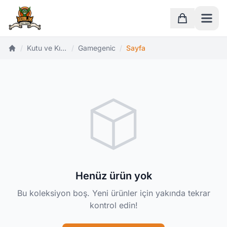
Ana Sayfa
Sepet
/
Kutu ve Kılıflar
/
Gamegenic
/
Sayfa
Ana Sayfa
Henüz ürün yok
Bu koleksiyon boş. Yeni ürünler için yakında tekrar
kontrol edin!