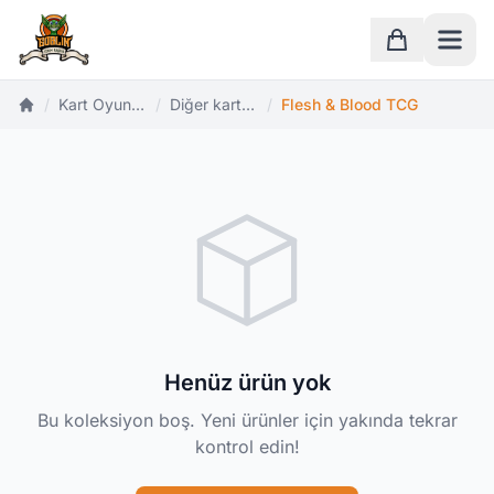
Ana Sayfa
Sepet
/
Kart Oyunları
/
Diğer kart oyunları
/
Flesh & Blood TCG
Ana Sayfa
Henüz ürün yok
Bu koleksiyon boş. Yeni ürünler için yakında tekrar
kontrol edin!